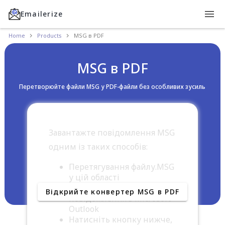
Emailerize
Home
Products
MSG в PDF
MSG в PDF
Перетворюйте файли MSG у PDF-файли без особливих зусиль
Завантажте повідомлення MSG
одним із таких способів:
Перетягування файлу.MSG
у цій області
Перетягування
Відкрийте конвертер MSG в PDF
повідомлення з Microsoft
Outlook
Натисніть кнопку нижче,