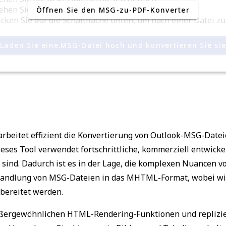
ehen Sie die Nachricht aus Ihrem Microsoft Outlook
Öffnen Sie den MSG-zu-PDF-Konverter
icken Sie auf die Schaltfläche unten, um nach einer Datei z
Laden Sie eine.MSG-Datei hoch und konvertieren Sie si
rbeitet effizient die Konvertierung von Outlook-MSG-Datei
eses Tool verwendet fortschrittliche, kommerziell entwicke
sind. Dadurch ist es in der Lage, die komplexen Nuancen v
andlung von MSG-Dateien in das MHTML-Format, wobei wic
bereitet werden.
ßergewöhnlichen HTML-Rendering-Funktionen und replizier