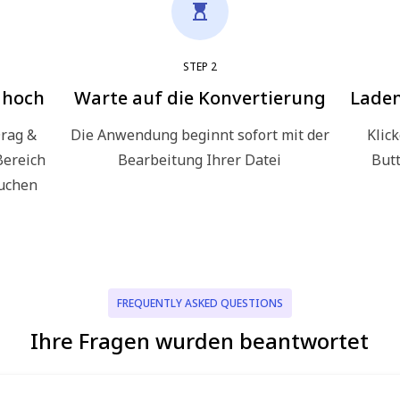
STEP
2
 hoch
Warte auf die Konvertierung
Laden
Drag &
Die Anwendung beginnt sofort mit der
Klic
Bereich
Bearbeitung Ihrer Datei
But
suchen
FREQUENTLY ASKED QUESTIONS
Ihre Fragen wurden beantwortet