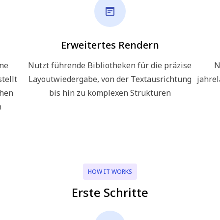
Erweitertes Rendern
ene
Nutzt führende Bibliotheken für die präzise
N
tellt
Layoutwiedergabe, von der Textausrichtung
jahre
chen
bis hin zu komplexen Strukturen
n
HOW IT WORKS
Erste Schritte