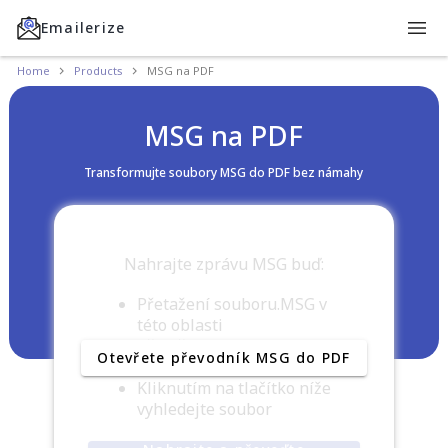
Emailerize
Home
Products
MSG na PDF
MSG na PDF
Transformujte soubory MSG do PDF bez námahy
Nahrajte zprávu MSG buď:
Přetažení souboru.MSG v
této oblasti
Přetažení zprávy z aplikace
Otevřete převodník MSG do PDF
Microsoft Outlook
Kliknutím na tlačítko níže
vyhledejte soubor