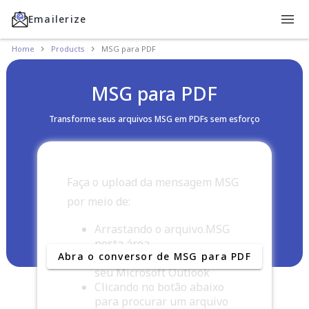
Emailerize
Home
Products
MSG para PDF
MSG para PDF
Transforme seus arquivos MSG em PDFs sem esforço
Faça o upload da mensagem MSG
por meio de:
Arrastando o arquivo.MSG
nesta área
Abra o conversor de MSG para PDF
Arrastando a mensagem do
seu Microsoft Outlook
Clicando no botão abaixo
para procurar um arquivo