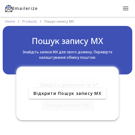
Emailerize
Home
Products
Пошук запису MX
Пошук запису MX
Знайдіть записи MX для свого домену. Перевірте
налаштування обміну поштою
Введіть доменне ім'я
Відкрити Пошук запису MX
Пошук запису MX