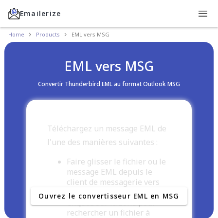
Emailerize
Home
Products
EML vers MSG
EML vers MSG
Convertir Thunderbird EML au format Outlook MSG
Téléchargez un message EML de
l'une des manières suivantes :
Faire glisser le fichier ou le
message EML depuis le
client de messagerie vers
cette zone
Ouvrez le convertisseur EML en MSG
Cliquez sur la zone pour
rechercher un fichier à