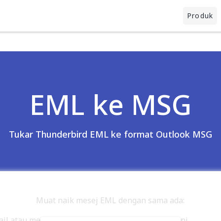
Produk
EML ke MSG
Tukar Thunderbird EML ke format Outlook MSG
Muat naik mesej EML dengan sama ada:
fail atau mesej EML dari klien e-mel ke kawasan ini