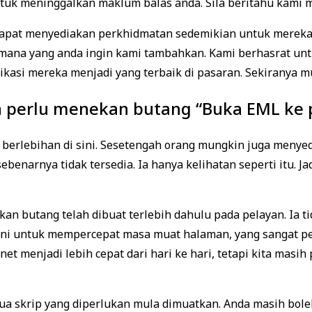
ntuk meninggalkan maklum balas anda. Sila beritahu kami
apat menyediakan perkhidmatan sedemikian untuk mereka
ri mana yang anda ingin kami tambahkan. Kami berhasrat u
ikasi mereka menjadi yang terbaik di pasaran. Sekiranya mu
 perlu menekan butang “Buka EML ke 
 berlebihan di sini. Sesetengah orang mungkin juga meny
sebenarnya tidak tersedia. Ia hanya kelihatan seperti itu. 
n butang telah dibuat terlebih dahulu pada pelayan. Ia t
ini untuk mempercepat masa muat halaman, yang sangat pe
et menjadi lebih cepat dari hari ke hari, tetapi kita mas
ua skrip yang diperlukan mula dimuatkan. Anda masih bol