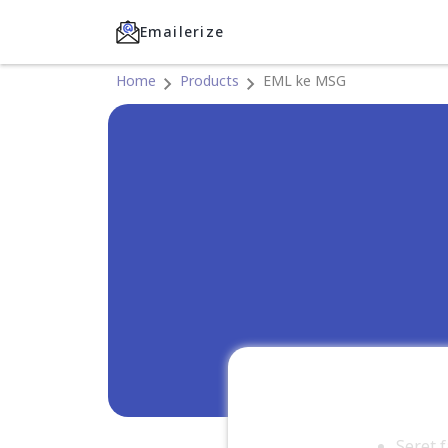
Emailerize
Home
Products
EML ke MSG
Seret 