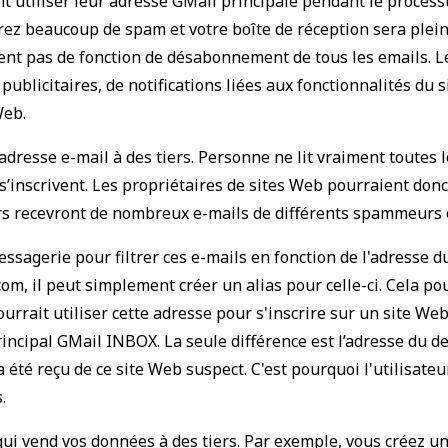
utiliser leur adresse GMail principale pendant le processus
ez beaucoup de spam et votre boîte de réception sera pleine
posent pas de fonction de désabonnement de tous les emails. 
 publicitaires, de notifications liées aux fonctionnalités du 
Web.
resse e-mail à des tiers. Personne ne lit vraiment toutes le
s’inscrivent. Les propriétaires de sites Web pourraient donc
urs recevront de nombreux e-mails de différents spammeurs e
ssagerie pour filtrer ces e-mails en fonction de l'adresse du
, il peut simplement créer un alias pour celle-ci. Cela po
rait utiliser cette adresse pour s'inscrire sur un site Web
rincipal GMail INBOX. La seule différence est l’adresse du de
é reçu de ce site Web suspect. C'est pourquoi l'utilisateu
.
er qui vend vos données à des tiers. Par exemple, vous cré