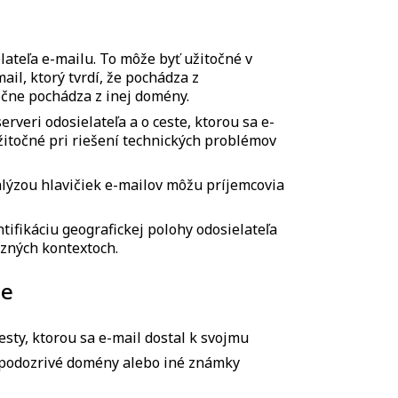
ateľa e-mailu. To môže byť užitočné v
il, ktorý tvrdí, že pochádza z
očne pochádza z inej domény.
rveri odosielateľa a o ceste, ktorou sa e-
užitočné pri riešení technických problémov
lýzou hlavičiek e-mailov môžu príjemcovia
tifikáciu geografickej polohy odosielateľa
nzných kontextoch.
ie
sty, ktorou sa e-mail dostal k svojmu
, podozrivé domény alebo iné známky