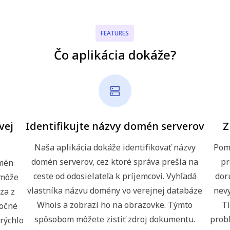
FEATURES
Čo aplikácia dokáže?
vej
Identifikujte názvy domén serverov
Z
Naša aplikácia dokáže identifikovať názvy
Pom
domén serverov, cez ktoré správa prešla na
pr
omén
ceste od odosielateľa k príjemcovi. Vyhľadá
dor
 môže
vlastníka názvu domény vo verejnej databáze
nevy
dza z
Whois a zobrazí ho na obrazovke. Týmto
Ti
točné
spôsobom môžete zistiť zdroj dokumentu.
probl
 rýchlo