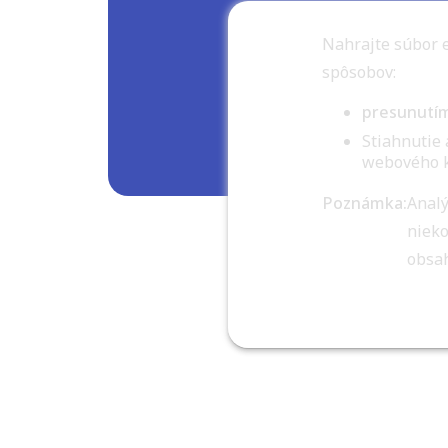
Nahrajte súbor 
spôsobov:
presunutí
Stiahnutie 
webového kl
Poznámka:
Analý
niek
obsah