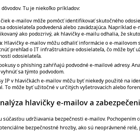
 dôvodov. Tu je niekoľko príkladov:
ičiek e-mailov môže pomôcť identifikovať skutočného odosiel
a odosielateľa podvedená alebo zavádzajúca. Napríklad e-ma
kovaný ako podozrivý, ak hlavičky e-mailu odhalia, že skut
a
:
Hlavičky e-mailov môžu odhaliť informácie o e-mailovom se
tnúť prehľad o IT infraštruktúre odosielateľa, čo môže byť 
ostí odosielateľa.
okusy o phishing zahŕňajú podvodné e-mailové adresy. Ana
a vyhnúť sa týmto podvodom.
y IP v hlavičkách e-mailov môžu byť niekedy použité na iden
al. To môže byť užitočné v určitých vyšetrovacích alebo fore
nalýza hlavičky e-mailov a zabezpečen
u súčasťou udržiavania bezpečnosti e-mailov. Pochopením ce
 potenciálne bezpečnostné hrozby, ako sú neoprávnené relé