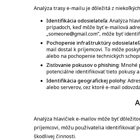
Analýza trasy e-mailu je dôležitá z niekoľkých
Identifikácia odosielateľa
:
Analýza hlav
prípadoch, keď môže byť e-mailová adres
„someone@gmail.com“, môže byť identifi
Pochopenie infraštruktúry odosielateľ
mail dostal k príjemcovi. To môže posky
alebo na pochopenie technických schopn
Zisťovanie pokusov o phishing
:
Mnohé p
potenciálne identifikovať tieto pokusy 
Identifikácia geografickej polohy
:
Adres
alebo serverov, cez ktoré e-mail odovzd
A
Analýza hlavičiek e-mailov môže byť dôležito
príjemcovi, môžu používatelia identifikovať
škodlivej činnosti.