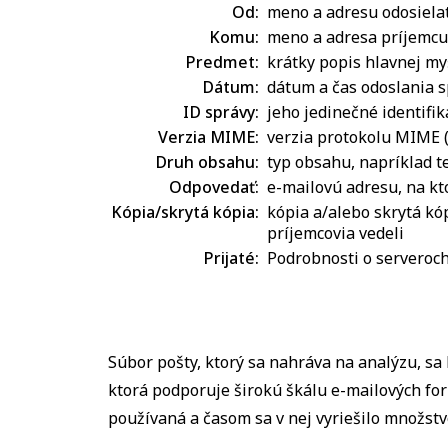
Od:
meno a adresu odosiela
Komu:
meno a adresa príjemcu
Predmet:
krátky popis hlavnej m
Dátum:
dátum a čas odoslania 
ID správy:
jeho jedinečné identifik
Verzia MIME:
verzia protokolu MIME (
Druh obsahu:
typ obsahu, napríklad 
Odpovedať:
e-mailovú adresu, na kt
Kópia/skrytá kópia:
kópia a/alebo skrytá kó
príjemcovia vedeli
Prijaté:
Podrobnosti o serveroch
Súbor pošty, ktorý sa nahráva na analýzu, sa
ktorá podporuje širokú škálu e-mailových for
používaná a časom sa v nej vyriešilo množstv