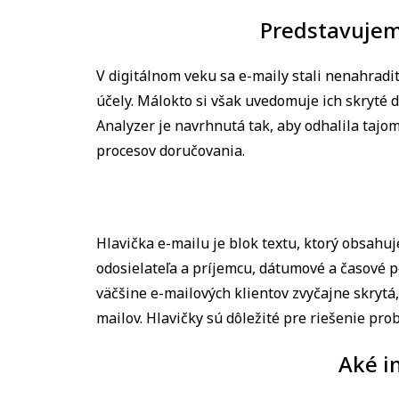
Predstavujeme
V digitálnom veku sa e-maily stali nenahrad
účely. Málokto si však uvedomuje ich skryté 
Analyzer je navrhnutá tak, aby odhalila tajo
procesov doručovania.
Hlavička e-mailu je blok textu, ktorý obsahu
odosielateľa a príjemcu, dátumové a časové p
väčšine e-mailových klientov zvyčajne skrytá,
mailov. Hlavičky sú dôležité pre riešenie pro
Aké i