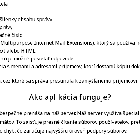
teľa
yšlienky obsahu správy
správy
ačné číslo
Multipurpose Internet Mail Extensions), ktorý sa používa n
text alebo HTML
orú je možné posielať odpovede
pia s menami a adresami príjemcov, ktorí dostanú kópiu dok
, cez ktoré sa správa presunula k zamýšľanému príjemcovi
Ako aplikácia funguje?
 bezpečne prenáša na náš server. Náš server využíva špecial
mátov. To zaisťuje presné čítanie súborov používateľov, pre
o chýb, čo zaručuje najvyššiu úroveň podpory súborov.