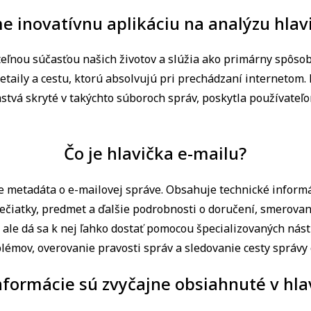
 inovatívnu aplikáciu na analýzu hlav
iteľnou súčasťou našich životov a slúžia ako primárny spôs
detaily a cestu, ktorú absolvujú pri prechádzaní internetom.
mstvá skryté v takýchto súboroch správ, poskytla používateľ
Čo je hlavička e-mailu?
je metadáta o e-mailovej správe. Obsahuje technické informá
ečiatky, predmet a ďalšie podrobnosti o doručení, smerovaní
 ale dá sa k nej ľahko dostať pomocou špecializovaných nástr
blémov, overovanie pravosti správ a sledovanie cesty správy 
nformácie sú zvyčajne obsiahnuté v hla