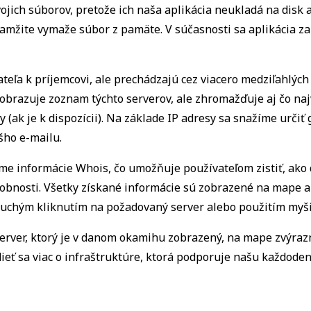
ojich súborov, pretože ich naša aplikácia neukladá na disk a
kamžite vymaže súbor z pamäte. V súčasnosti sa aplikácia z
teľa k príjemcovi, ale prechádzajú cez viacero medziľahlých
zobrazuje zoznam týchto serverov, ale zhromažďuje aj čo naj
 (ak je k dispozícii). Na základe IP adresy sa snažíme určiť
šho e-mailu.
 informácie Whois, čo umožňuje používateľom zistiť, ako dl
drobnosti. Všetky získané informácie sú zobrazené na mape 
uchým kliknutím na požadovaný server alebo použitím myši
erver, ktorý je v danom okamihu zobrazený, na mape zvýraz
ieť sa viac o infraštruktúre, ktorá podporuje našu každod