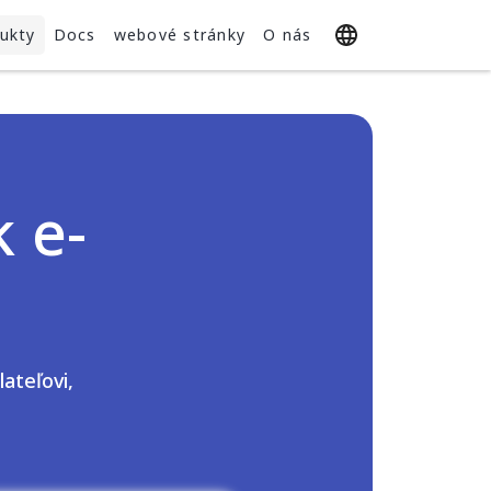
ukty
Docs
webové stránky
O nás
 e-
lateľovi,