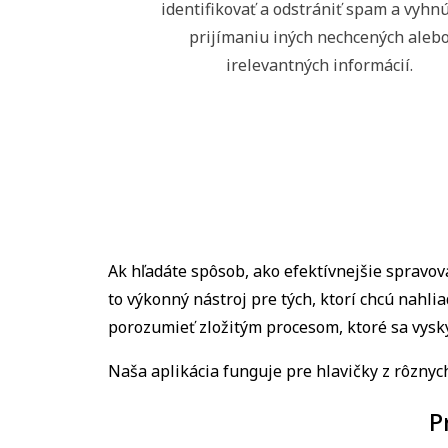
identifikovať a odstrániť spam a vyhnú
prijímaniu iných nechcených aleb
irelevantných informácií.
Ak hľadáte spôsob, ako efektívnejšie spravov
to výkonný nástroj pre tých, ktorí chcú nahl
porozumieť zložitým procesom, ktoré sa vysky
Naša aplikácia funguje pre hlavičky z rôznyc
P