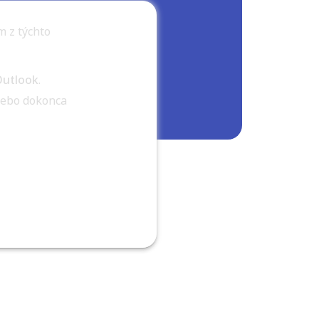
 z týchto
Outlook
.
alebo dokonca