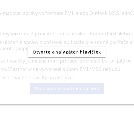
e-mailovej správy vo formáte EML alebo Outlook MSG jedným
m myšou
e-mail priamo z aplikácie ako
Thunderbird alebo 
a uloženie správy z poštovej aplikácie pre stolné počítače 
ienta (napríklad Gmail).
Otvorte analyzátor hlavičiek
za hlavičky je možná iba v prípade, že e-mail bol prijatý od
oho. Vlastnoručne vytvorené súbory EML/MSG nebudú
ovať žiadne hlavičky na analýzu.
Nahrajte e-mailovú správu