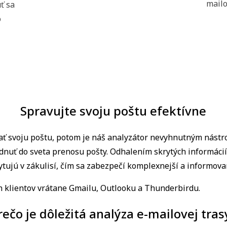
mailo
ť sa
o
Spravujte svoju poštu efektívne
ať svoju poštu, potom je náš analyzátor nevyhnutným nástro
iadnuť do sveta prenosu pošty. Odhalením skrytých informácií
tujú v zákulisí, čím sa zabezpečí komplexnejší a informovan
h klientov vrátane Gmailu, Outlooku a Thunderbirdu.
rečo je dôležitá analýza e-mailovej tras