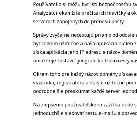
Používatelia si môžu byť istí bezpečnosťou sv
Analyzátor okamžite prečíta ich hlavičky a o
serveroch zapojených do prenosu pošty.
Správy zvyčajne necestujú priamo od odosiela
byť celkom užitočné a naša aplikácia nielen 
získa aplikácia jeho IP adresu a názov domény
umožňuje zostaviť geografickú trasu cesty vá
Okrem toho pre každý názov domény získavame
vlastníka, registrátora a ďalšie užitočné po
podrobnejšie preskúmať každý server jednod
Na zlepšenie používateľského zážitku bude s
jednoduchšie sledovať cestu e-mailu a dozved