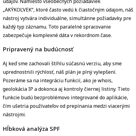
údajov. Namiesto všeobecných požiadaviek
„AKÝKOĽVEK“, ktoré často vedú k čiastočným údajom, náš
nástroj vytvára individuálne, simultánne požiadavky pre
každý typ záznamu. Toto paralelné spracovanie
zabezpečuje komplexné dáta v rekordnom čase.
Pripravený na budúcnosť
Aj keď sme zachovali štíhlu súčasnú verziu, aby sme
uprednostnili rýchlosť, náš plán je plný vylepšení.
Pozeráme sa na integráciu funkcií, ako je whois,
geolokácia IP a dokonca aj kontroly čiernej listiny. Tieto
funkcie budú bezproblémovo integrované do aplikácie,
čím ušetria používateľov od prepínania medzi viacerými
nástrojmi.
Hĺbková analýza SPF