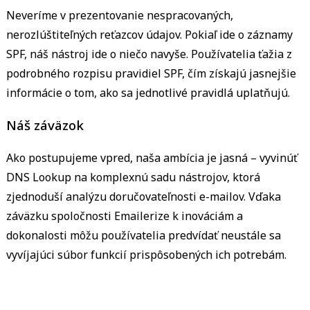
Neveríme v prezentovanie nespracovaných,
nerozlúštiteľných reťazcov údajov. Pokiaľ ide o záznamy
SPF, náš nástroj ide o niečo navyše. Používatelia ťažia z
podrobného rozpisu pravidiel SPF, čím získajú jasnejšie
informácie o tom, ako sa jednotlivé pravidlá uplatňujú.
Náš záväzok
Ako postupujeme vpred, naša ambícia je jasná – vyvinúť
DNS Lookup na komplexnú sadu nástrojov, ktorá
zjednoduší analýzu doručovateľnosti e-mailov. Vďaka
záväzku spoločnosti Emailerize k inováciám a
dokonalosti môžu používatelia predvídať neustále sa
vyvíjajúci súbor funkcií prispôsobených ich potrebám.