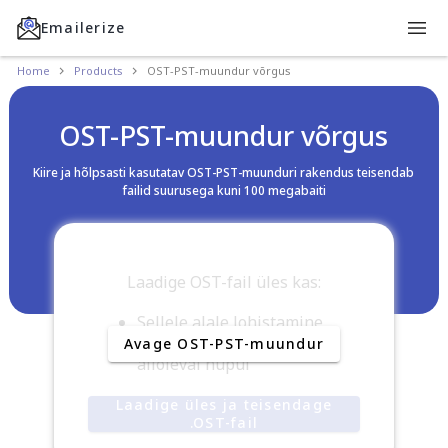
Emailerize
Home
Products
OST-PST-muundur võrgus
OST-PST-muundur võrgus
Kiire ja hõlpsasti kasutatav OST-PST-muunduri rakendus teisendab
failid suurusega kuni 100 megabaiti
Laadige OST-fail üles kas:
Sellele alale lohistamine
Faili sirvimiseks klõpsake
Avage OST-PST-muundur
alloleval nupul
Laadige üles ja teisendage
.OST-fail