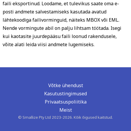
faili eksportinud. Loodame, et tulevikus saate oma e-
posti andmete salvestamiseks kasutada avatud
lähtekoodiga failivorminguid, näiteks MBOX või EML.
Nende vormingute abil on palju lihtsam töötada. Isegi
kui kaotasite juurdepääsu faili loonud rakendusele,
võite alati leida viisi andmete lugemiseks.
Võtke ühendust
Kasutustingimused
Privaatsuspoliitika
Meist
© Smallize Pty Ltd 2023-2026. Kõik õigused kaitstud.