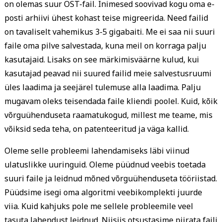
on olemas suur OST-fail. Inimesed soovivad kogu oma e-
posti arhiivi ühest kohast teise migreerida. Need failid
on tavaliselt vahemikus 3-5 gigabaiti. Me ei saa nii suuri
faile oma pilve salvestada, kuna meil on korraga palju
kasutajaid. Lisaks on see märkimisväärne kulud, kui
kasutajad peavad nii suured failid meie salvestusruumi
üles laadima ja seejärel tulemuse alla laadima. Palju
mugavam oleks teisendada faile kliendi poolel. Kuid, kõik
võrguühenduseta raamatukogud, millest me teame, mis
võiksid seda teha, on patenteeritud ja väga kallid.
Oleme selle probleemi lahendamiseks läbi viinud
ulatuslikke uuringuid. Oleme püüdnud veebis toetada
suuri faile ja leidnud mõned võrguühenduseta tööriistad.
Püüdsime isegi oma algoritmi veebikomplekti juurde
viia. Kuid kahjuks pole me sellele probleemile veel
tasuta lahendust leidnud. Niisiis otsustasime piirata faili