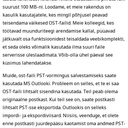
suurust 100 MB-ni. Loodame, et meie rakendus on
kasulik kasutajatele, kes mingil põhjusel peavad
teisendama väikesed OST-failid. Meie kolleegid, kes
töötavad muunduriteegi arendamise kallal, püüavad
jätkuvalt osa funktsioonidest teisaldada veebikomplekti,
et seda oleks võimalik kasutada ilma suuri faile
serverisse üleslaadimata. Võib-olla ühel päeval see
küsimus lahendatakse.
Muide, ost-faili PST-vormingus salvestamiseks saate
kasutada MS Outlooki. Probleem on selles, et te ei saa
OST-faili lihtsalt sisendina kasutada. Teil peab olema
originaalne postkast. Kui teil see on, saate postkasti
lihtsalt PST-sse eksportida. Outlookis on selleks
impordi- ja ekspordiviisard. Niisiis, veenduge, et olete
enne postkasti juurdepääsu kaotamist oma andmed PST-