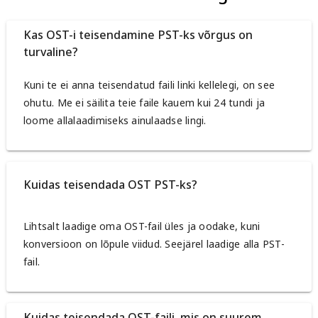
Kas OST-i teisendamine PST-ks võrgus on
turvaline?
Kuni te ei anna teisendatud faili linki kellelegi, on see
ohutu. Me ei säilita teie faile kauem kui 24 tundi ja
loome allalaadimiseks ainulaadse lingi.
Kuidas teisendada OST PST-ks?
Lihtsalt laadige oma OST-fail üles ja oodake, kuni
konversioon on lõpule viidud. Seejärel laadige alla PST-
fail.
Kuidas teisendada OST-faili, mis on suurem