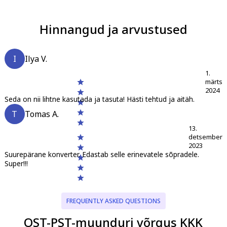
Hinnangud ja arvustused
I
Ilya V.
1.
märts
2024
Seda on nii lihtne kasutada ja tasuta! Hästi tehtud ja aitäh.
T
Tomas A.
13.
detsember
2023
Suurepärane konverter. Edastab selle erinevatele sõpradele.
Super!!!
FREQUENTLY ASKED QUESTIONS
OST-PST-muunduri võrgus KKK