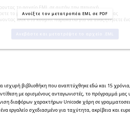
ροντας το αρχείο EML σε αυτήν την περιοχή
ρετε το μήνυμα από το πρόγραμμα-πελάτη email σας
Ανοίξτε τον μετατροπέα EML σε PDF
νοντας κλικ στο κουμπί παρακάτω για να αναζητήσετε έν
Ανεβάστε και μετατρέψτε το αρχείο .EML
α ισχυρή βιβλιοθήκη που αναπτύχθηκε εδώ και 15 χρόνια
ντίθεση με ορισμένους ανταγωνιστές, το πρόγραμμά μας 
νιση διαφόρων χαρακτήρων Unicode χάρη σε γραμματοσει
ένα εργαλείο σχεδιασμένο για ταχύτητα, ακρίβεια και ευρ