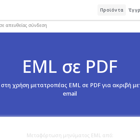
Προϊόντα
Έγγ
σε απευθείας σύνδεση
EML σε PDF
 στη χρήση μετατροπέας EML σε PDF για ακριβή μ
email
Μεταφόρτωση μηνύματος EML από: